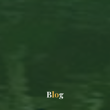
B
l
o
g