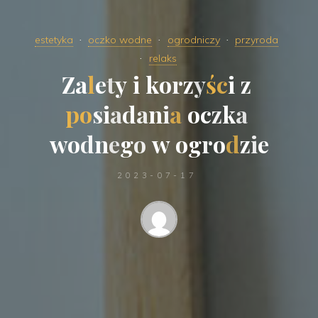
estetyka
oczko wodne
ogrodniczy
przyroda
relaks
Z
a
l
e
t
y
i
k
o
r
z
y
ś
c
i
z
p
o
s
i
a
d
a
n
i
a
o
c
z
k
a
w
o
d
n
e
g
o
w
o
g
r
o
d
z
i
e
2023-07-17