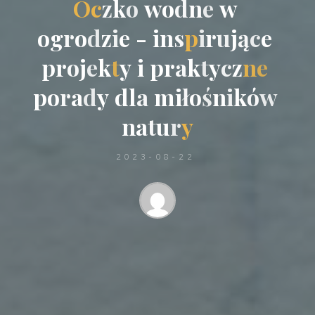
O
c
z
k
o
w
o
d
n
e
w
o
g
r
o
d
z
i
e
-
i
n
s
p
i
r
u
j
ą
c
e
p
r
o
j
e
k
t
y
i
p
r
a
k
t
y
c
z
n
e
p
o
r
a
d
y
d
l
a
m
i
ł
o
ś
n
i
k
ó
w
n
a
t
u
r
y
2023-08-22