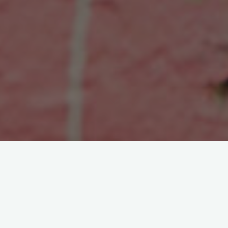
Projektowanie oczka wodnego
Wybór odpowiedniego miejsca
Przy wyborze miejsca na
oczko wodne warto wziąć pod uwagę kilka czynników.
Upewnij się, że jest ono dobrze widoczne z różnych punktów
ogrodu i ma odpowiednią ilość światła słonecznego. Unikaj